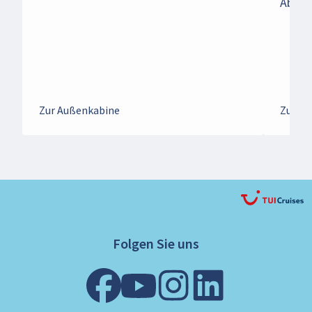
Abend
Zur Außenkabine
Zur Ko
Folgen Sie uns