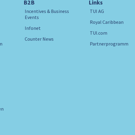
B2B
Links
Incentives & Business
TUI AG
Events
Royal Caribbean
Infonet
TUI.com
Counter News
in
Partnerprogramm
en