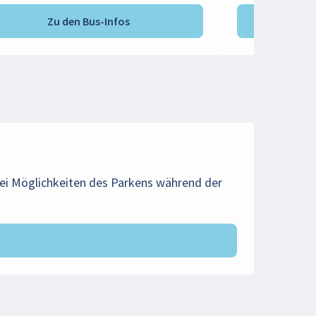
Zu den Bus-Infos
Zu d
wei Möglichkeiten des Parkens während der