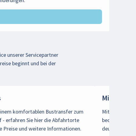
änderungen.
ice unserer Servicepartner
reise beginnt und bei der
s
Mietwage
einem komfortablen Bustransfer zum
Mit TUI Cruise
f - erfahren Sie hier die Abfahrtorte
bequem mit de
e Preise und weitere Informationen.
deutschen Abfa