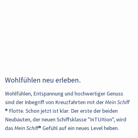
Wohlfühlen neu erleben.
Das
Wohlfühlen, Entspannung und hochwertiger Genuss
Erfrischen Sie
Unser
In dieser
Das Suiten-
Auf dem
Hauptrestaurant
Burlesque trifft
sich im Pool
sind der Inbegriff von Kreuzfahrten mit der
Mein Schiff
Neben den
innovatives
Exklusivbar
Restaurant X-
neuen
im Heckbereich
Casino. Im
oder relaxen
Innen- und
® Flotte. Schon jetzt ist klar: Der erste der beiden
digitales
genießen Sie
Coast auf
Suiten-
bietet
inspirierenden,
Sie auf einer
Außenkabine für
Restaurant
eine
Neubauten, der neuen Schiffsklasse "InTUItion", wird
Deck 6 bietet
Sonnendeck
traumhafte
von den Goldenen
der
Alleinreisende,
vereint
exzellente
das
Mein Schiff
® Gefühl auf ein neues Level heben.
im Indoor-
laden wir
Aussichten.
Zwanzigern
Sonnenliegen
bietet die
asiatische
Auswahl an
und Outdoor-
unsere