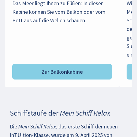
Das Meer liegt Ihnen zu Füßen: In dieser
Wies
Kabine können Sie vom Balkon oder vom
Meer
Bett aus auf die Wellen schauen.
Schö
dem 
geni
Sie 
eing
Zur Balkonkabine
Schiffstaufe der Mein Schiff Relax
Beim Abspielen des Videos können
persönliche Daten an YouTube übermittelt
Die
Mein Schiff Relax
, das erste Schiff der neuen
werden. Mehr dazu in unseren
InTUItion-Klasse, wurde am 9. April 2025 von