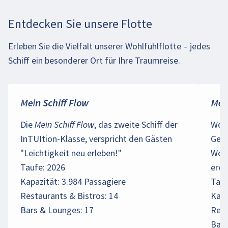
Entdecken Sie unsere Flotte
Erleben Sie die Vielfalt unserer Wohlfühlflotte – jedes
Schiff ein besonderer Ort für Ihre Traumreise.
Mein Schiff Flow
Mein
Die
Mein Schiff Flow
, das zweite Schiff der
Wohl
InTUItion-Klasse, verspricht den Gästen
Genu
"Leichtigkeit neu erleben!"
Woh
Taufe: 2026
erwe
Kapazität: 3.984 Passagiere
Tauf
Restaurants & Bistros: 14
Kapa
Bars & Lounges: 17
Rest
Bars