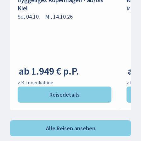
Kiel
Mi, 14
So, 04.10.
Mi, 14.10.26
ab 1.949 € p.P.
ab 
z.B. Innenkabine
z.B. B
Reisedetails
Alle Reisen ansehen