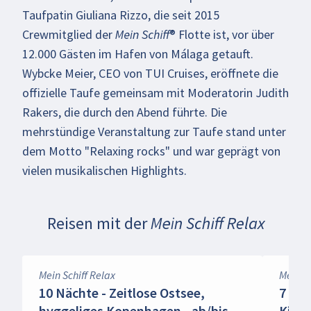
Datenschutzbestimmungen
.
Taufpatin Giuliana Rizzo, die seit 2015
Crewmitglied der
Mein Schiff
® Flotte ist, vor über
Video aktivieren
12.000 Gästen im Hafen von Málaga getauft.
Wybcke Meier, CEO von TUI Cruises, eröffnete die
offizielle Taufe gemeinsam mit Moderatorin Judith
Rakers, die durch den Abend führte. Die
mehrstündige Veranstaltung zur Taufe stand unter
dem Motto "Relaxing rocks" und war geprägt von
vielen musikalischen Highlights.
Reisen mit der
Mein Schiff Relax
Mein Schiff Relax
Mein Sc
10 Nächte - Zeitlose Ostsee,
7 Näc
hyggeliges Kopenhagen - ab/bis
Kiel