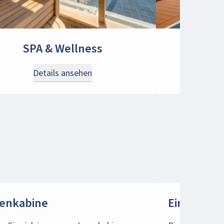
SPA & Wellness
S
Details ansehen
D
enkabine
Einzelkabi