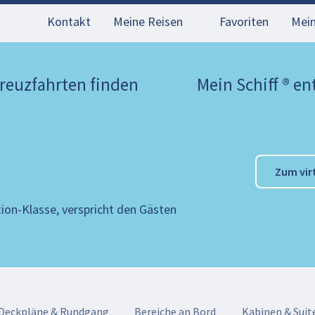
Kontakt
Meine Reisen
Favoriten
Mei
reuzfahrten finden
Mein Schiff ® e
Zum vir
tion-Klasse, verspricht den Gästen
Deckpläne & Rundgang
Bereiche an Bord
Kabinen & Suit