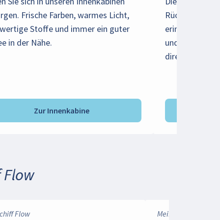
n Sie sich in unseren Innenkabinen
Diese Kabine is
rgen. Frische Farben, warmes Licht,
Rückzugsort au
wertige Stoffe und immer ein guter
erinnern ans M
ee in der Nähe.
und den ersten
direkt im Bett
Zur Innenkabine
Zur
f Flow
chiff Flow
Mein Schiff Flow