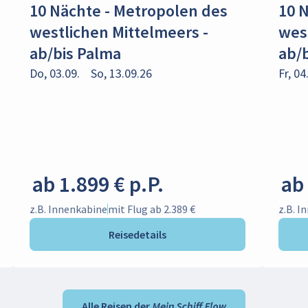
10 Nächte - Metropolen des
10 
westlichen Mittelmeers -
wes
ab/bis Palma
ab/
Do, 03.09.
So, 13.09.26
Fr, 04
ab 1.899 € p.P.
ab 
z.B. Innenkabine
mit Flug ab 2.389 €
z.B. I
Reisedetails
Alle Reisen der Mein Schiff Flow