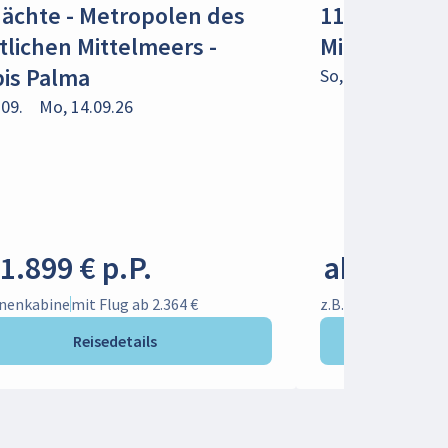
Nächte - Metropolen des
11 Nächte - 
tlichen Mittelmeers -
Mittelmeer 
bis Palma
So, 13.09.
Do, 2
.09.
Mo, 14.09.26
1.899 € p.P.
ab 2.469 
nnenkabine
mit Flug ab 2.364 €
z.B. Innenkabine
mi
Reisedetails
R