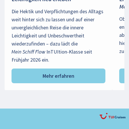
Mein
Die Hektik und Verpflichtungen des Alltags
Ob R
weit hinter sich zu lassen und auf einer
ents
unvergleichlichen Reise die innere
abwe
Leichtigkeit und Unbeschwertheit
hier
wiederzufinden – dazu lädt die
zu d
Mein Schiff Flow InTUItion-Klasse seit
Frühjahr 2026 ein.
Mehr erfahren