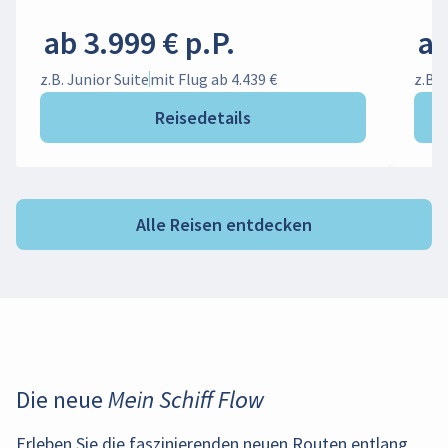
ab 3.999 € p.P.
ab
z.B. Junior Suite
mit Flug ab 4.439 €
z.B. 
Reisedetails
Alle Reisen entdecken
Die neue Mein Schiff Flow
Erleben Sie die faszinierenden neuen Routen entlang