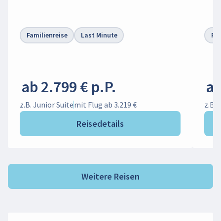
Familienreise
Last Minute
Fam
ab 2.799 € p.P.
ab
z.B. Junior Suite
mit Flug ab 3.219 €
z.B.
Reisedetails
Weitere Reisen