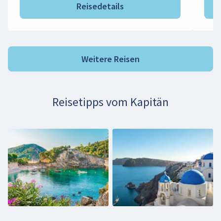
Reisedetails
Weitere Reisen
Reisetipps vom Kapitän
Beim Abspielen des Videos können persönliche
Daten an YouTube übermittelt werden. Mehr
dazu in unseren
Datenschutzbestimmungen
.
Video aktivieren