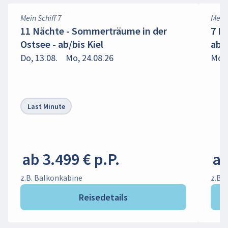
Mein Schiff 7
Mein 
11 Nächte - Sommerträume in der
7 N
Ostsee - ab/bis Kiel
ab/b
Do, 13.08.
Mo, 24.08.26
Mo, 
Last Minute
ab 3.499 € p.P.
ab
z.B. Balkonkabine
z.B.
Reisedetails