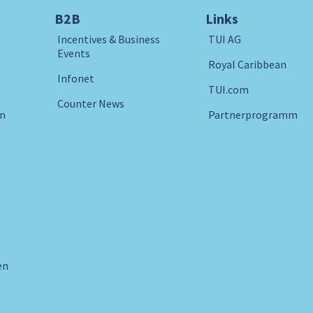
B2B
Links
Incentives & Business
TUI AG
Events
Royal Caribbean
Infonet
TUI.com
Counter News
in
Partnerprogramm
en