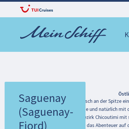
K
Östl
Saguenay
Malerisch an der Spitze ei
(Saguenay-
Charme und natürlich mit
der Bezirk Chicoutimi mit 
Fjord)
Wer das Abenteuer auf 