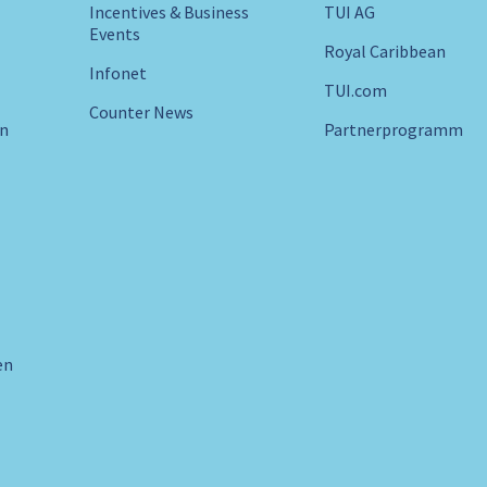
Incentives & Business
TUI AG
Events
Royal Caribbean
Infonet
TUI.com
Counter News
in
Partnerprogramm
en