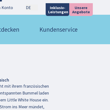
n Konto
DE
Inklusiv-
Unsere
Leistungen
Angebote
ntdecken
Kundenservice
sisch
cht mit ihrem französischen
 entspannten Bummel laden
nem Little White House ein.
-Strom ins Meer mündet,