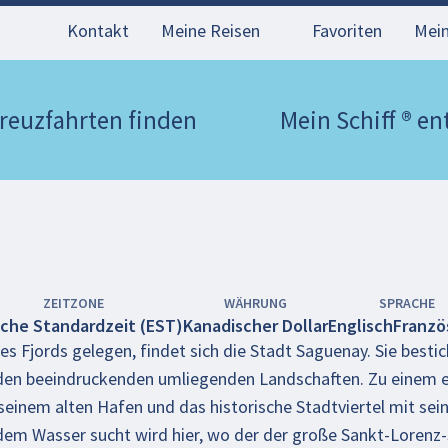
Kontakt
Meine Reisen
Favoriten
Mei
reuzfahrten finden
Mein Schiff ® e
ZEITZONE
WÄHRUNG
SPRACHE
iche Standardzeit (EST)
Kanadischer Dollar
Englisch
Franzö
nes Fjords gelegen, findet sich die Stadt Saguenay. Sie besti
 den beeindruckenden umliegenden Landschaften. Zu einem
seinem alten Hafen und das historische Stadtviertel mit sei
dem Wasser sucht wird hier, wo der der große Sankt-Lorenz