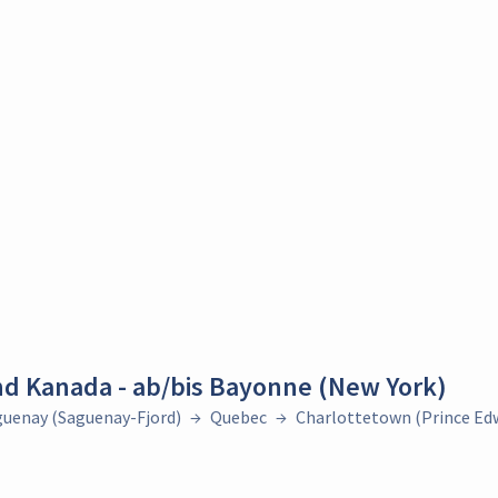
nd Kanada - ab/bis Bayonne (New York)
guenay (Saguenay-Fjord)
→
Quebec
→
Charlottetown (Prince Edw