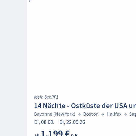
Keine
Filter aktiv
Sortieren nach
Beliebte Filter
Alle Reisen
Abreisen ab Deutschland
Familienreisen
Mein Schiff 1
Frühbucher-Angebote
14 Nächte - Ostküste der USA u
Kurzreise
Event- & Themenreisen
Bayonne (New York)
→
Boston
→
Halifax
→
Sa
Kurzfristige Abreise
Di, 08.09.
Di, 22.09.26
Heiraten an Bord
1.199 €
Langzeitreise
ab
p.P.