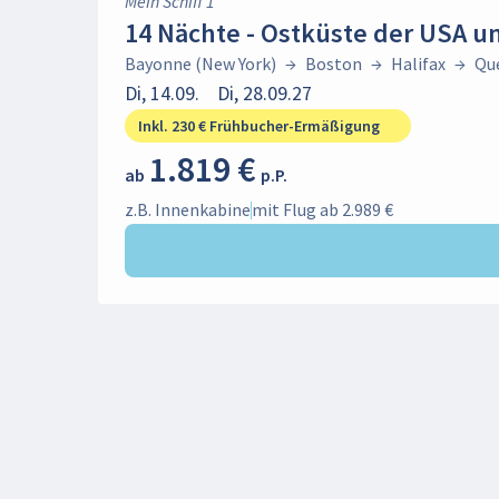
Mein Schiff 1
14 Nächte - Ostküste der USA u
Bayonne (New York)
Bayonne (New York)
→
Boston
→
Halifax
→
Qu
Bridgetown (Barbados)
Di, 14.09.
Di, 28.09.27
Inkl. 230 € Frühbucher-Ermäßigung
Heraklion (Kreta)
1.819 €
ab
p.P.
Hamburg
z.B. Innenkabine
mit Flug ab 2.989 €
Hong Kong
Kapstadt
Kiel
Einstellungen
La Romana
Darstellung
:
Routenkarte
Bild
Las Palmas (Gran Canaria)
Preis
:
Leixões (Porto)
Pro Person
Gesamtpreis