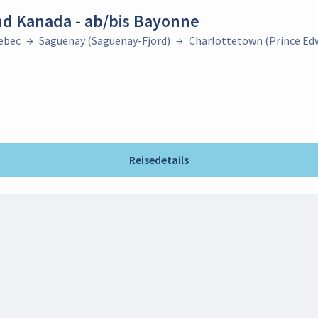
nd Kanada - ab/bis Bayonne
ebec
→
Saguenay (Saguenay-Fjord)
→
Charlottetown (Prince Edw
Reisedetails