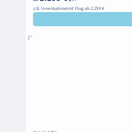
Viele Seetage
z.B. Innenkabine
mit Flug ab 2.259 €
Reisedauer
1
Tag
21+
Tage
Mein Schiff ® Flotte
Abreisehafen
Bremerhaven