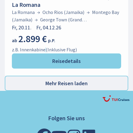
La Romana
La Romana
→
Ocho Rios (Jamaika)
→
Montego Bay
(Jamaika)
→
George Town (Grand
Cayman)
Fr, 20.11.
→
Fr, 04.12.26
Cozumel
→
Belize City
→
Coxen Hole
(Roatán)
→
Puerto
2.899 €
ab
p.P.
Limón
→
Colón
→
Cartagena
→
La Romana
z.B. Innenkabine
(Inklusive Flug)
Reisedetails
Mehr Reisen laden
Folgen Sie uns