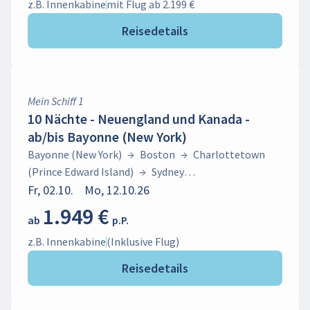
z.B. Innenkabine
mit Flug ab 2.199 €
Reisedetails
Mein Schiff 1
10 Nächte - Neuengland und Kanada -
ab/bis Bayonne (New York)
Bayonne (New York)
→
Boston
→
Charlottetown
(Prince Edward Island)
→
Sydney
(Neuschottland)
Fr, 02.10.
Mo, 12.10.26
→
Halifax
→
Bayonne (New York)
1.949 €
ab
p.P.
z.B. Innenkabine
(Inklusive Flug)
Reisedetails