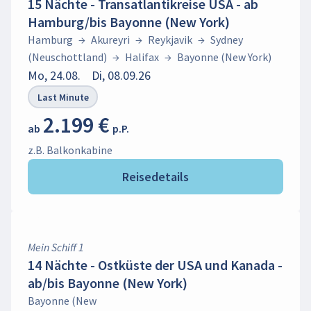
15 Nächte - Transatlantikreise USA - ab
Hamburg/bis Bayonne (New York)
Hamburg
→
Akureyri
→
Reykjavik
→
Sydney
(Neuschottland)
→
Halifax
→
Bayonne (New York)
Mo, 24.08.
Di, 08.09.26
Last Minute
2.199 €
ab
p.P.
z.B. Balkonkabine
Reisedetails
Mein Schiff 1
14 Nächte - Ostküste der USA und Kanada -
ab/bis Bayonne (New York)
Bayonne (New