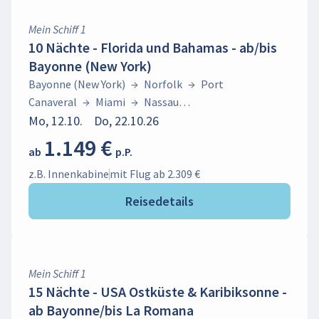
Mein Schiff 1
10 Nächte - Florida und Bahamas - ab/bis
Bayonne (New York)
Bayonne (New York)
→
Norfolk
→
Port
Canaveral
→
Miami
→
Nassau
(Bahamas)
Mo, 12.10.
→
Do, 22.10.26
Bayonne (New York)
1.149 €
ab
p.P.
z.B. Innenkabine
mit Flug ab 2.309 €
Reisedetails
Mein Schiff 1
15 Nächte - USA Ostküste & Karibiksonne -
ab Bayonne/bis La Romana