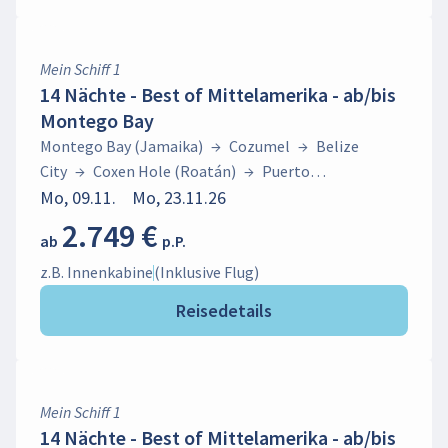
Mein Schiff 1
14 Nächte - Best of Mittelamerika - ab/bis
Montego Bay
Montego Bay (Jamaika)
→
Cozumel
→
Belize
City
→
Coxen Hole (Roatán)
→
Puerto
Limón
Mo, 09.11.
→
Colón
Mo, 23.11.26
→
Cartagena
→
La
Romana
→
Ocho Rios (Jamaika)
→
Montego Bay
2.749 €
ab
p.P.
(Jamaika)
z.B. Innenkabine
(Inklusive Flug)
Reisedetails
Mein Schiff 1
14 Nächte - Best of Mittelamerika - ab/bis