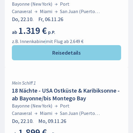
Bayonne (New York)
→
Port
Canaveral
→
Miami
→
San Juan (Puerto
Rico)
Do, 22.10.
→
Charlotte Amalie (St.
Fr, 06.11.26
Thomas)
→
Basseterre (St. Kitts)
→
Philipsburg (St.
1.319 €
ab
p.P.
Maarten)
→
Road Town (Tortola)
→
Samana
→
La
Romana
z.B. Innenkabine
mit Flug ab 2.649 €
Reisedetails
Mein Schiff 1
18 Nächte - USA Ostküste & Karibiksonne -
ab Bayonne/bis Montego Bay
Bayonne (New York)
→
Port
Canaveral
→
Miami
→
San Juan (Puerto
Rico)
Do, 22.10.
→
Charlotte Amalie (St.
Mo, 09.11.26
Thomas)
→
Basseterre (St. Kitts)
→
Philipsburg (St.
1.899 €