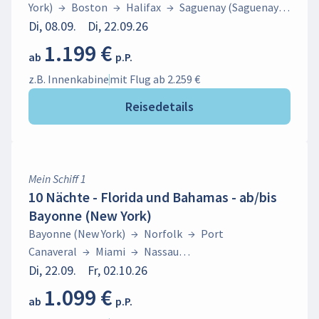
York)
→
Boston
→
Halifax
→
Saguenay (Saguenay-
Fjord)
Di, 08.09.
→
Quebec
Di, 22.09.26
→
Charlottetown (Prince Edward
Island)
→
Bayonne (New York)
1.199 €
ab
p.P.
z.B. Innenkabine
mit Flug ab 2.259 €
Reisedetails
Mein Schiff 1
10 Nächte - Florida und Bahamas - ab/bis
Bayonne (New York)
Bayonne (New York)
→
Norfolk
→
Port
Canaveral
→
Miami
→
Nassau
(Bahamas)
Di, 22.09.
→
Fr, 02.10.26
Bayonne (New York)
1.099 €
ab
p.P.