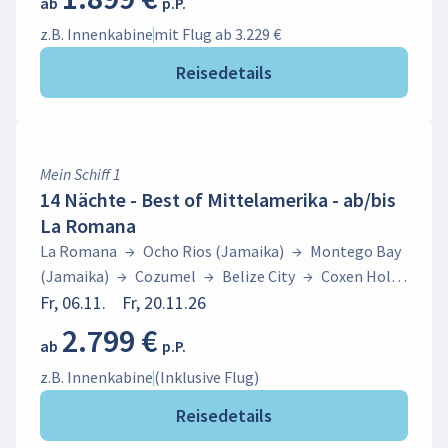
ab
p.P.
Maarten)
→
Road Town (Tortola)
→
Samana
→
La
Romana
→
Ocho Rios (Jamaika)
→
Montego Bay
z.B. Innenkabine
mit Flug ab 3.229 €
(Jamaika)
Reisedetails
Mein Schiff 1
14 Nächte - Best of Mittelamerika - ab/bis
La Romana
La Romana
→
Ocho Rios (Jamaika)
→
Montego Bay
(Jamaika)
→
Cozumel
→
Belize City
→
Coxen Hole
(Roatán)
Fr, 06.11.
→
Fr, 20.11.26
Puerto
Limón
→
Colón
→
Cartagena
→
La Romana
2.799 €
ab
p.P.
z.B. Innenkabine
(Inklusive Flug)
Reisedetails