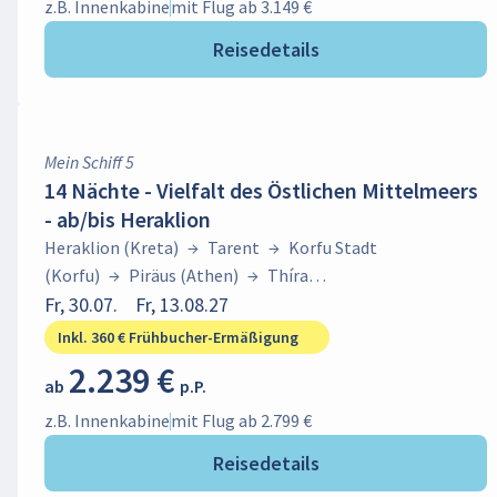
z.B. Innenkabine
mit Flug ab 3.149 €
Reisedetails
Mein Schiff 5
14 Nächte - Vielfalt des Östlichen Mittelmeers
- ab/bis Heraklion
Heraklion (Kreta)
→
Tarent
→
Korfu Stadt
(Korfu)
→
Piräus (Athen)
→
Thíra
(Santorin)
Fr, 30.07.
→
Fr, 13.08.27
Heraklion
(Kreta)
→
Istanbul
→
Thessaloniki
→
Volos
→
Mykonos
Inkl. 360 € Frühbucher-Ermäßigung
Stadt (Mykonos)
→
Heraklion (Kreta)
2.239 €
ab
p.P.
z.B. Innenkabine
mit Flug ab 2.799 €
Reisedetails