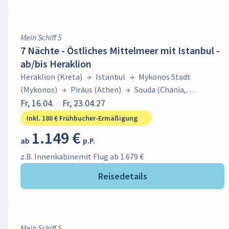
Mein Schiff 5
7 Nächte - Östliches Mittelmeer mit Istanbul -
ab/bis Heraklion
Heraklion (Kreta)
→
Istanbul
→
Mykonos Stadt
(Mykonos)
→
Piräus (Athen)
→
Souda (Chania,
Kreta)
Fr, 16.04.
→
Heraklion (Kreta)
Fr, 23.04.27
Inkl. 180 € Frühbucher-Ermäßigung
1.149 €
ab
p.P.
z.B. Innenkabine
mit Flug ab 1.679 €
Reisedetails
Mein Schiff 5