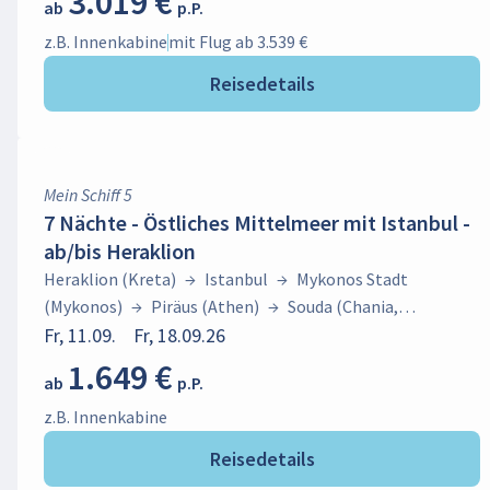
3.019 €
ab
p.P.
(Mykonos)
→
Piräus (Athen)
→
Souda (Chania,
Kreta)
→
Heraklion (Kreta)
z.B. Innenkabine
mit Flug ab 3.539 €
Reisedetails
Mein Schiff 5
7 Nächte - Östliches Mittelmeer mit Istanbul -
ab/bis Heraklion
Heraklion (Kreta)
→
Istanbul
→
Mykonos Stadt
(Mykonos)
→
Piräus (Athen)
→
Souda (Chania,
Kreta)
Fr, 11.09.
→
Heraklion (Kreta)
Fr, 18.09.26
1.649 €
ab
p.P.
z.B. Innenkabine
Reisedetails