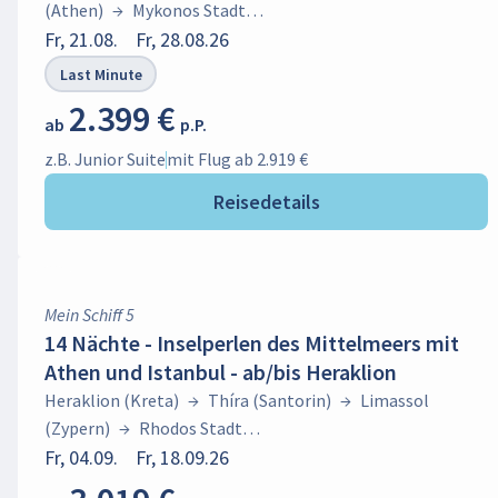
(Athen)
→
Mykonos Stadt
(Mykonos)
Fr, 21.08.
→
Fr, 28.08.26
Bodrum
→
Heraklion (Kreta)
Last Minute
2.399 €
ab
p.P.
z.B. Junior Suite
mit Flug ab 2.919 €
Reisedetails
Mein Schiff 5
14 Nächte - Inselperlen des Mittelmeers mit
Athen und Istanbul - ab/bis Heraklion
Heraklion (Kreta)
→
Thíra (Santorin)
→
Limassol
(Zypern)
→
Rhodos Stadt
(Rhodos)
Fr, 04.09.
→
Fr, 18.09.26
Marmaris
→
Heraklion
(Kreta)
→
Istanbul
→
Mykonos Stadt