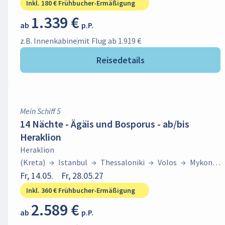
Inkl. 180 € Frühbucher-Ermäßigung
1.339 €
ab
p.P.
z.B. Innenkabine
mit Flug ab 1.919 €
Reisedetails
Mein Schiff 5
14 Nächte - Ägäis und Bosporus - ab/bis
Heraklion
Heraklion
(Kreta)
→
Istanbul
→
Thessaloniki
→
Volos
→
Mykonos
Stadt (Mykonos)
Fr, 14.05.
Fr, 28.05.27
→
Heraklion (Kreta)
→
Tarent
→
Korfu
Stadt (Korfu)
→
Piräus (Athen)
→
Thíra
Inkl. 360 € Frühbucher-Ermäßigung
(Santorin)
→
Heraklion (Kreta)
2.589 €
ab
p.P.