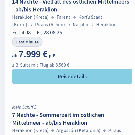
14 Nächte - Vielfalt des östlichen Mittelmeers
- ab/bis Heraklion
Heraklion (Kreta)
→
Tarent
→
Korfu Stadt
(Korfu)
→
Piräus (Athen)
→
Nafplio
→
Heraklion
(Kreta)
Fr, 14.08.
→
Argostóli (Kefalonia)
Fr, 28.08.26
→
Piräus
(Athen)
→
Mykonos Stadt
Last Minute
(Mykonos)
→
Bodrum
→
Heraklion (Kreta)
7.999 €
ab
p.P.
z.B. Suite
mit Flug ab 8.569 €
Reisedetails
Mein Schiff 5
7 Nächte - Sommerzeit im östlichen
Mittelmeer - ab/bis Heraklion
Heraklion (Kreta)
→
Argostóli (Kefalonia)
→
Piräus