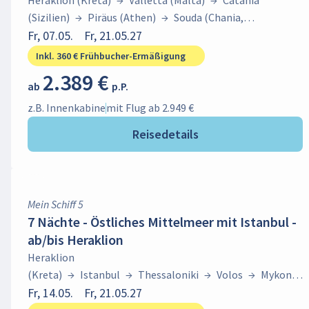
Heraklion (Kreta)
→
Valletta (Malta)
→
Catania
(Sizilien)
→
Piräus (Athen)
→
Souda (Chania,
Kreta)
Fr, 07.05.
→
Heraklion
Fr, 21.05.27
(Kreta)
→
Istanbul
→
Thessaloniki
→
Volos
→
Mykonos
Inkl. 360 € Frühbucher-Ermäßigung
Stadt (Mykonos)
→
Heraklion (Kreta)
2.389 €
ab
p.P.
z.B. Innenkabine
mit Flug ab 2.949 €
Reisedetails
Mein Schiff 5
7 Nächte - Östliches Mittelmeer mit Istanbul -
ab/bis Heraklion
Heraklion
(Kreta)
→
Istanbul
→
Thessaloniki
→
Volos
→
Mykonos
Stadt (Mykonos)
Fr, 14.05.
Fr, 21.05.27
→
Heraklion (Kreta)