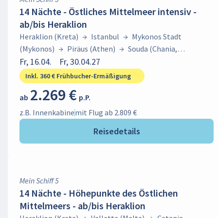
14 Nächte - Östliches Mittelmeer intensiv -
ab/bis Heraklion
Heraklion (Kreta)
→
Istanbul
→
Mykonos Stadt
(Mykonos)
→
Piräus (Athen)
→
Souda (Chania,
Kreta)
Fr, 16.04.
→
Heraklion (Kreta)
Fr, 30.04.27
→
Tarent
→
Korfu Stadt
(Korfu)
→
Piräus (Athen)
→
Thíra
Inkl. 360 € Frühbucher-Ermäßigung
(Santorin)
→
Heraklion (Kreta)
2.269 €
ab
p.P.
z.B. Innenkabine
mit Flug ab 2.809 €
Reisedetails
Mein Schiff 5
14 Nächte - Höhepunkte des Östlichen
Mittelmeers - ab/bis Heraklion