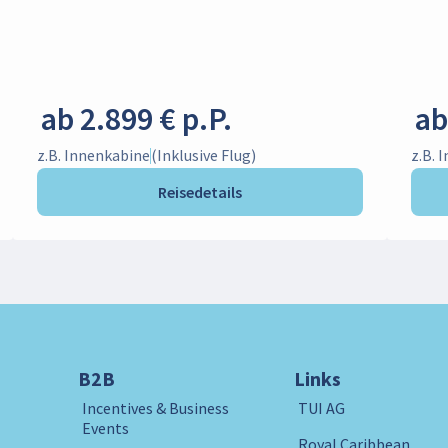
ab 2.899 € p.P.
ab
z.B. Innenkabine
(Inklusive Flug)
z.B. 
Reisedetails
B2B
Links
Incentives & Business
TUI AG
Events
Royal Caribbean