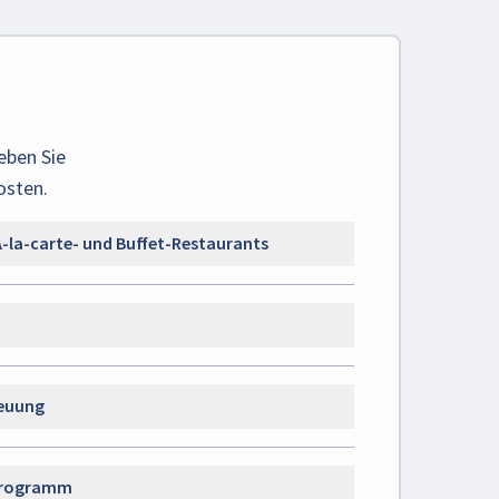
eben Sie
osten.
À-la-carte- und Buffet-Restaurants
reuung
sprogramm