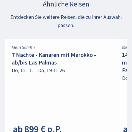
Ähnliche Reisen
Entdecken Sie weitere Reisen, die zu Ihrer Auswahl
passen.
Mein Schiff 7
Mein 
7 Nächte - Kanaren mit Marokko -
14 
ab/bis Las Palmas
mar
Pal
Do, 12.11.
Do, 19.11.26
Do, 
ab 899 € p.P.
ab