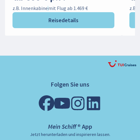
z.B. Innenkabine
mit Flug ab 1.469 €
z.B.
Reisedetails
Folgen Sie uns
Mein Schiff ® App
Jetzt herunterladen und inspirieren lassen.