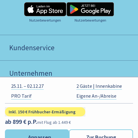
Nutzerbewertungen
Nutzerbewertungen
Kundenservice
Unternehmen
25.11. – 02.12.27
2 Gäste | Innenkabine
PRO Tarif
Eigene An-/Abreise
B2B
Inkl. 150 € Frühbucher-Ermäßigung
ab 899 € p.P.
mit Flug ab 1.449 €
Links
Anpassen
Zur Buchung