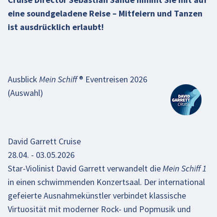
eine soundgeladene Reise – Mitfeiern und Tanzen
ist ausdrücklich erlaubt!
Beim Abspielen des Videos können persönliche
Ausblick
Mein Schiff ®
Eventreisen 2026
Daten an YouTube übermittelt werden. Mehr
(Auswahl)
dazu in unseren
Datenschutzbestimmungen
.
Video aktivieren
David Garrett Cruise
28.04. - 03.05.2026
Star-Violinist David Garrett verwandelt die Mein Schiff 1
in einen schwimmenden Konzertsaal. Der international
gefeierte Ausnahmekünstler verbindet klassische
Virtuosität mit moderner Rock- und Popmusik und