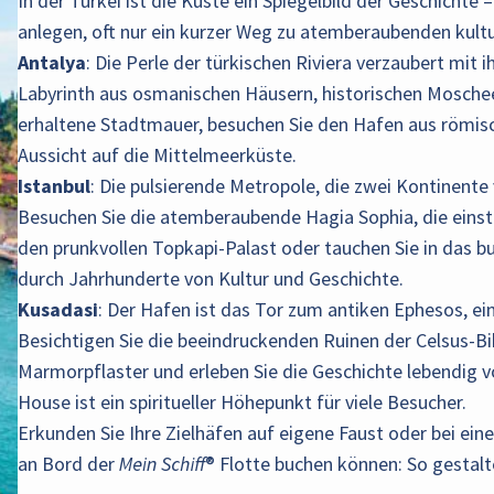
In der Türkei ist die Küste ein Spiegelbild der Geschicht
anlegen, oft nur ein kurzer Weg zu atemberaubenden kultu
Antalya
: Die Perle der türkischen Riviera verzaubert mit 
Labyrinth aus osmanischen Häusern, historischen Mosche
erhaltene Stadtmauer, besuchen Sie den Hafen aus römis
Aussicht auf die Mittelmeerküste.
Istanbul
: Die pulsierende Metropole, die zwei Kontinente v
Besuchen Sie die atemberaubende Hagia Sophia, die einst
den prunkvollen Topkapi-Palast oder tauchen Sie in das b
durch Jahrhunderte von Kultur und Geschichte.
Kusadasi
: Der Hafen ist das Tor zum antiken Ephesos, ei
Besichtigen Sie die beeindruckenden Ruinen der Celsus-Bi
Marmorpflaster und erleben Sie die Geschichte lebendig v
House ist ein spiritueller Höhepunkt für viele Besucher.
Erkunden Sie Ihre Zielhäfen auf eigene Faust oder bei eine
an Bord der Mein Schiff® Flotte buchen können: So gestalte