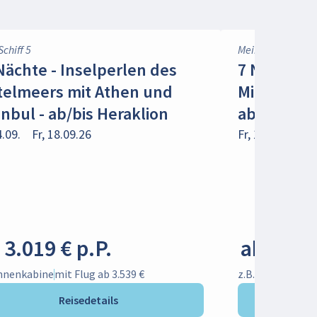
Schiff 5
Mein Schiff 5
Nächte - Inselperlen des
7 Nächte -
telmeers mit Athen und
Mittelmeer
anbul - ab/bis Heraklion
ab/bis Her
4.09.
Fr, 18.09.26
Fr, 11.09.
Fr, 
 3.019 € p.P.
ab 1.649
Innenkabine
mit Flug ab 3.539 €
z.B. Innenkabin
Reisedetails