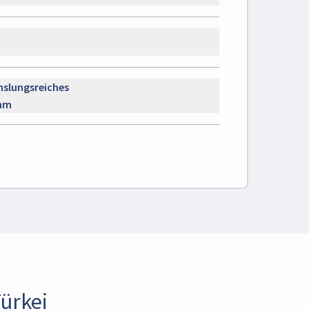
slungsreiches
mm
Türkei