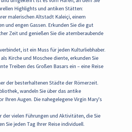
e – und umgekehrt ist es vom Hafen, an dem Sie
rellen Highlights und antiken Stätten:
ihrer malerischen Altstadt Kaleiçi, einem
en und engen Gassen. Erkunden Sie die gut
cher Zeit und genießen Sie die atemberaubende
erbindet, ist ein Muss für jeden Kulturliebhaber.
 als Kirche und Moschee diente, erkunden Sie
unte Treiben des Großen Basars ein – eine Reise
ner der besterhaltenen Städte der Römerzeit.
bliothek, wandeln Sie über das antike
or Ihren Augen. Die nahegelegene Virgin Mary's
r der vielen Führungen und Aktivitäten, die Sie
n Sie jeden Tag Ihrer Reise individuell.