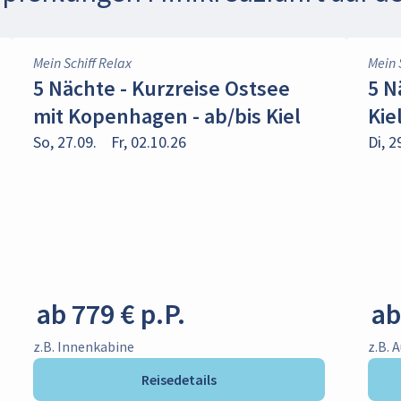
Mein Schiff Relax
Mein 
5 Nächte - Kurzreise Ostsee
5 N
mit Kopenhagen - ab/bis Kiel
Kie
So, 27.09.
Fr, 02.10.26
Di, 2
ab 779 € p.P.
ab
z.B. Innenkabine
z.B. 
Reisedetails