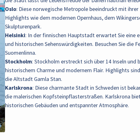
die Stadt lässt die Lebensfreude der Dänen hautnah erleb
Oslo
: Diese norwegische Metropole beeindruckt mit ihrer
Highlights wie dem modernen Opernhaus, dem Wikingers
Skulpturenpark.
Helsinki
: In der finnischen Hauptstadt erwartet Sie eine
und historischen Sehenswürdigkeiten. Besuchen Sie die F
Suomenlinna.
Stockholm
: Stockholm erstreckt sich über 14 Inseln und 
historischem Charme und modernem Flair. Highlights sin
die Altstadt Gamla Stan.
Karlskrona
: Diese charmante Stadt in Schweden ist beka
die malerischen Kopfsteinpflasterstraßen. Karlskrona biet
historischen Gebäuden und entspannter Atmosphäre.