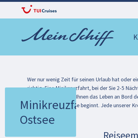
K
Wer nur wenig Zeit für seinen Urlaub hat oder e
richtig. Eine
Minikreuzfahrt
, bei der Sie 2-5 Nä
Sie ein paar Tage, ob Ihnen das Leben an Bord d
Minikreuzfahrt
bereits mit der Anreise beginnt. Jede unserer 
Ostsee
Reiseem