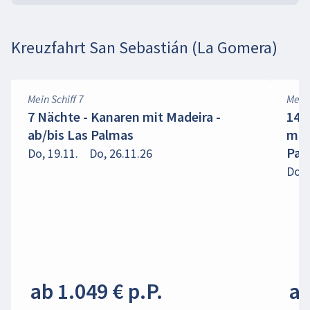
Kreuzfahrt San Sebastián (La Gomera)
Mein Schiff 7
Mein 
7 Nächte - Kanaren mit Madeira -
14 
ab/bis Las Palmas
mar
Pal
Do, 19.11.
Do, 26.11.26
Do, 
ab 1.049 € p.P.
ab