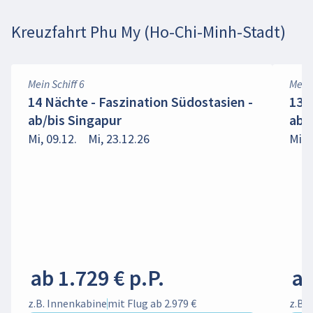
Kreuzfahrt Phu My (Ho-Chi-Minh-Stadt)
Mein Schiff 6
Mein 
14 Nächte - Faszination Südostasien -
13 
ab/bis Singapur
ab/
Mi, 09.12.
Mi, 23.12.26
Mi, 
ab 1.729 € p.P.
ab
z.B. Innenkabine
mit Flug ab 2.979 €
z.B.