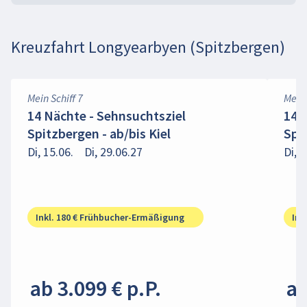
Kreuzfahrt Longyearbyen (Spitzbergen)
Mein Schiff 7
Mein 
14 Nächte - Sehnsuchtsziel
14 
Spitzbergen - ab/bis Kiel
Spit
Di, 15.06.
Di, 29.06.27
Di, 2
Inkl. 180 € Frühbucher-Ermäßigung
Ink
ab 3.099 € p.P.
ab