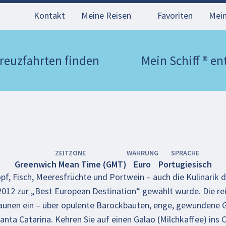
Kontakt
Meine Reisen
Favoriten
Mei
reuzfahrten finden
Mein Schiff ® e
ZEITZONE
WÄHRUNG
SPRACHE
Greenwich Mean Time (GMT)
Euro
Portugiesisch
f, Fisch, Meeresfrüchte und Portwein – auch die Kulinarik d
 2012 zur „Best European Destination“ gewählt wurde. Die r
unen ein – über opulente Barockbauten, enge, gewundene 
anta Catarina. Kehren Sie auf einen Galao (Milchkaffee) ins 