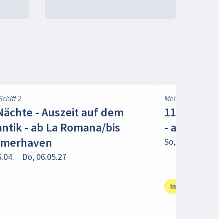
Schiff 2
Mein Schiff 7
Nächte - Auszeit auf dem
11 Nächte
antik - ab La Romana/bis
- ab Palm
emerhaven
So, 18.04.
Do,
6.04.
Do, 06.05.27
Inkl. 200 € Frü