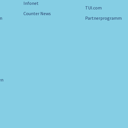
Infonet
TUI.com
Counter News
in
Partnerprogramm
en