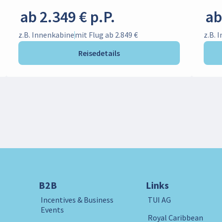
ab 2.349 € p.P.
ab
z.B. Innenkabine
mit Flug ab 2.849 €
z.B. 
Reisedetails
B2B
Links
Incentives & Business
TUI AG
Events
Royal Caribbean