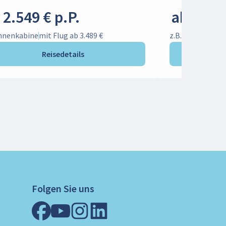
 2.549 € p.P.
ab 1.399
Innenkabine
mit Flug ab 3.489 €
z.B. Innenkabin
Reisedetails
Folgen Sie uns