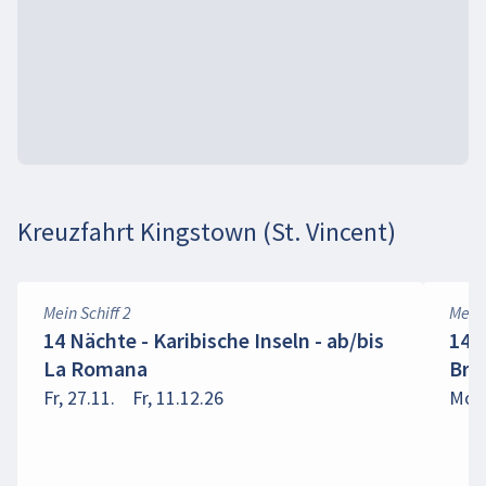
Kreuzfahrt Kingstown (St. Vincent)
Mein Schiff 2
Mein 
14 Nächte - Karibische Inseln - ab/bis
14 N
La Romana
Bri
Fr, 27.11.
Fr, 11.12.26
Mo, 