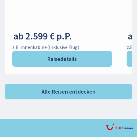
ab 2.599 € p.P.
ab
z.B. Innenkabine
(Inklusive Flug)
z.B.
Reisedetails
Alle Reisen entdecken