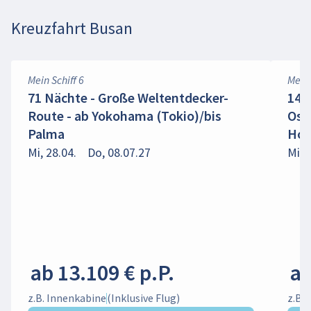
Kreuzfahrt Busan
Mein Schiff 6
Mein 
71 Nächte - Große Weltentdecker-
14 N
Route - ab Yokohama (Tokio)/bis
Ost
Palma
Ho
Mi, 28.04.
Do, 08.07.27
Mi, 
ab 13.109 € p.P.
ab
z.B. Innenkabine
(Inklusive Flug)
z.B.