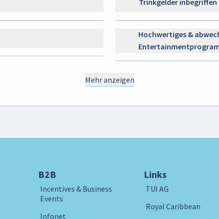
Trinkgelder inbegriffen
Hochwertiges & abwech
Entertainmentprogra
Mehr anzeigen
B2B
Links
Incentives & Business
TUI AG
Events
Royal Caribbean
Infonet