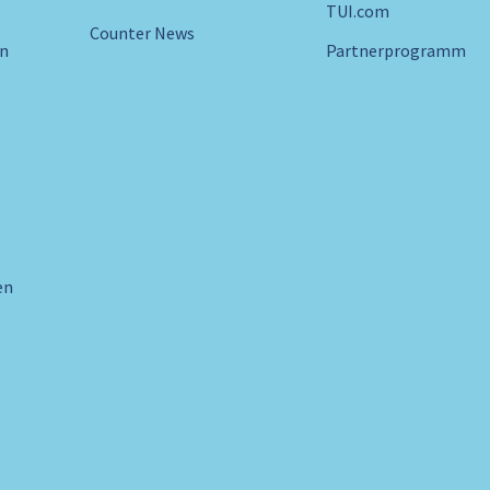
TUI.com
Counter News
in
Partnerprogramm
en