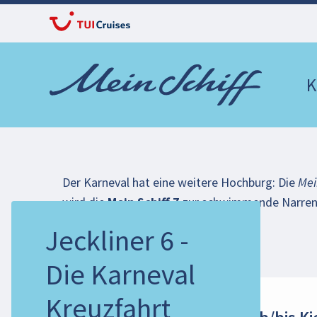
K
Der Karneval hat eine weitere Hochburg: Die
Mei
wird die
Mein Schiff 7
zur schwimmende Narren
Kostümparty der Superlative.
Jeckliner 6 -
Die Karneval
Mein Schiff 7
Kreuzfahrt