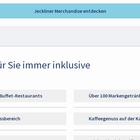
Jeckliner Merchandise entdecken
ür Sie immer inklusive
 Buffet-Restaurants
Über 100 Markengeträn
ssbereich
Kaffeegenuss auf der K