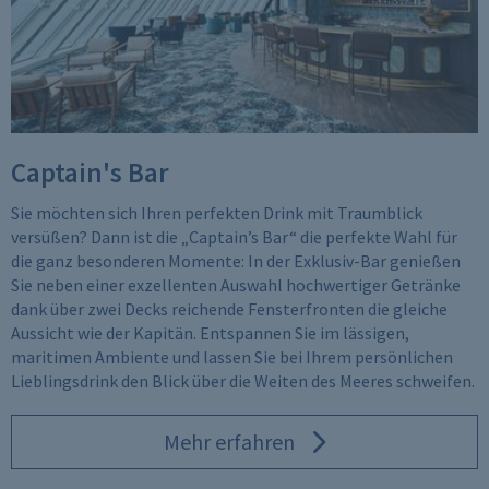
the “Reject” button. Please note that
necessary cookies will still be uploaded.
Further information on data privacy and
third-party providers can be found in our
Data Privacy Notice
. Information on
Captain's Bar
cookies can be found in our
Cookie
Notice
.
Sie möchten sich Ihren perfekten Drink mit Traumblick
versüßen? Dann ist die „Captain’s Bar“ die perfekte Wahl für
die ganz besonderen Momente: In der Exklusiv-Bar genießen
Sie neben einer exzellenten Auswahl hochwertiger Getränke
dank über zwei Decks reichende Fensterfronten die gleiche
Aussicht wie der Kapitän. Entspannen Sie im lässigen,
maritimen Ambiente und lassen Sie bei Ihrem persönlichen
Lieblingsdrink den Blick über die Weiten des Meeres schweifen.
Mehr erfahren