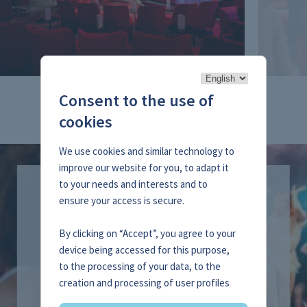
Consent to the use of
cookies
We use cookies and similar technology to
improve our website for you, to adapt it
to your needs and interests and to
ensure your access is secure.
By clicking on “Accept”, you agree to your
Bei Aktivierung dieser Funktionalität werden
device being accessed for this purpose,
möglicherweise
to the processing of your data, to the
personenbezogene Daten an YouTube übertragen.
creation and processing of user profiles
Nähere Informationen finden Sie in unseren
across websites, partners and devices as
Datenschutzbestimmungen
.