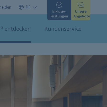
melden
Inklusiv-
Unsere
leistungen
Angebote
f
®
entdecken
Kundenservice