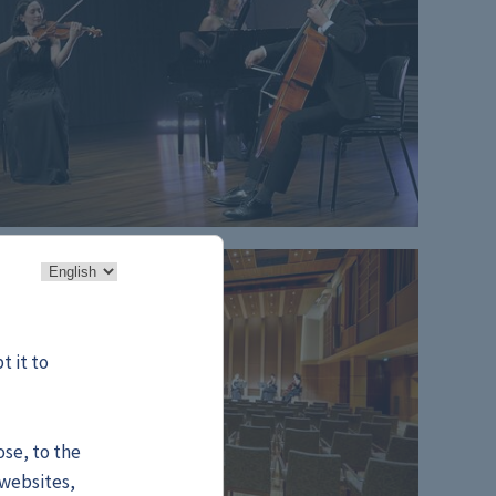
t it to
ose, to the
 websites,