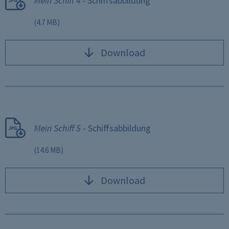
Mein Schiff 4 - Schiffsabbildung
third countries may have a different level
of data protection.
(4.7 MB)
You have the option of customising how
cookies and similar technology are used
Download
by clicking on the “Detailed settings”
button or rejecting them by clicking on
the “Reject” button. Please note that
necessary cookies will still be uploaded.
Further information on data privacy and
Mein Schiff 5 - Schiffsabbildung
third-party providers can be found in our
Data Privacy Notice
. Information on
(14.6 MB)
cookies can be found in our
Cookie
Notice
.
Download