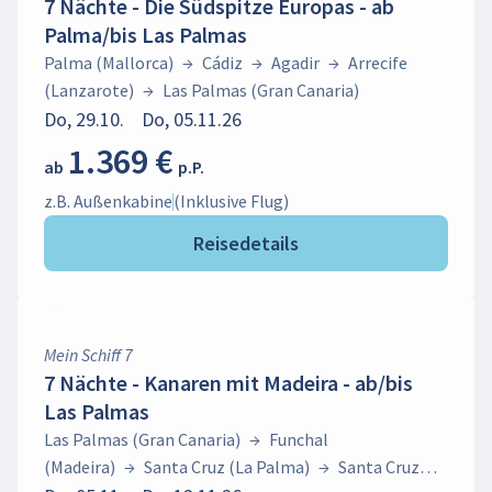
7 Nächte - Die Südspitze Europas - ab
Palma/bis Las Palmas
Palma (Mallorca)
→
Cádiz
→
Agadir
→
Arrecife
(Lanzarote)
→
Las Palmas (Gran Canaria)
Do, 29.10.
Do, 05.11.26
1.369 €
ab
p.P.
z.B. Außenkabine
(Inklusive Flug)
Reisedetails
Mein Schiff 7
7 Nächte - Kanaren mit Madeira - ab/bis
Las Palmas
Las Palmas (Gran Canaria)
→
Funchal
(Madeira)
→
Santa Cruz (La Palma)
→
Santa Cruz