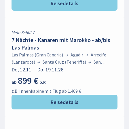
Reisedetails
Mein Schiff 7
7 Nächte - Kanaren mit Marokko - ab/bis
Las Palmas
Las Palmas (Gran Canaria)
→
Agadir
→
Arrecife
(Lanzarote)
→
Santa Cruz (Teneriffa)
→
San
Sebastián (La Gomera)
Do, 12.11.
Do, 19.11.26
→
Las Palmas (Gran Canaria)
899 €
ab
p.P.
z.B. Innenkabine
mit Flug ab 1.469 €
Reisedetails