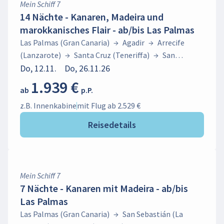
Mein Schiff 7
14 Nächte - Kanaren, Madeira und
marokkanisches Flair - ab/bis Las Palmas
Las Palmas (Gran Canaria)
→
Agadir
→
Arrecife
(Lanzarote)
→
Santa Cruz (Teneriffa)
→
San
Sebastián (La Gomera)
Do, 12.11.
Do, 26.11.26
→
Las Palmas (Gran
Canaria)
→
San Sebastián (La Gomera)
→
Funchal
1.939 €
ab
p.P.
(Madeira)
→
Santa Cruz (Teneriffa)
→
Puerto del
Rosario (Fuerteventura)
→
Las Palmas (Gran
z.B. Innenkabine
mit Flug ab 2.529 €
Canaria)
Reisedetails
Mein Schiff 7
7 Nächte - Kanaren mit Madeira - ab/bis
Las Palmas
Las Palmas (Gran Canaria)
→
San Sebastián (La