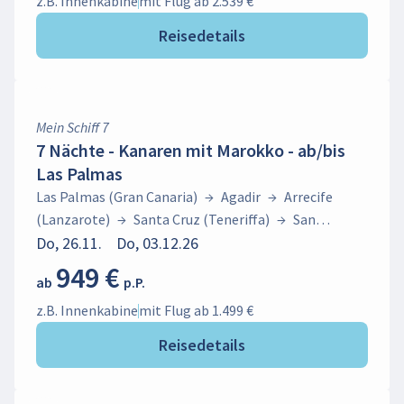
Cruz (Teneriffa)
→
San Sebastián (La Gomera)
→
Las
z.B. Innenkabine
mit Flug ab 2.539 €
Palmas (Gran Canaria)
Reisedetails
Mein Schiff 7
7 Nächte - Kanaren mit Marokko - ab/bis
Las Palmas
Las Palmas (Gran Canaria)
→
Agadir
→
Arrecife
(Lanzarote)
→
Santa Cruz (Teneriffa)
→
San
Sebastián (La Gomera)
Do, 26.11.
Do, 03.12.26
→
Las Palmas (Gran Canaria)
949 €
ab
p.P.
z.B. Innenkabine
mit Flug ab 1.499 €
Reisedetails