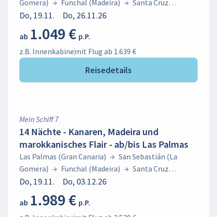
Gomera)
→
Funchal (Madeira)
→
Santa Cruz
(Teneriffa)
Do, 19.11.
→
Do, 26.11.26
Puerto del Rosario
(Fuerteventura)
→
Las Palmas (Gran Canaria)
1.049 €
ab
p.P.
z.B. Innenkabine
mit Flug ab 1.639 €
Reisedetails
Mein Schiff 7
14 Nächte - Kanaren, Madeira und
marokkanisches Flair - ab/bis Las Palmas
Las Palmas (Gran Canaria)
→
San Sebastián (La
Gomera)
→
Funchal (Madeira)
→
Santa Cruz
(Teneriffa)
Do, 19.11.
→
Do, 03.12.26
Puerto del Rosario
(Fuerteventura)
→
Las Palmas (Gran
1.989 €
ab
p.P.
Canaria)
→
Agadir
→
Arrecife (Lanzarote)
→
Santa