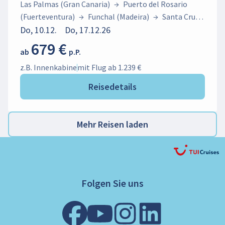
Las Palmas (Gran Canaria)
→
Puerto del Rosario
(Fuerteventura)
→
Funchal (Madeira)
→
Santa Cruz
(La Palma)
Do, 10.12.
→
Do, 17.12.26
Santa Cruz (Teneriffa)
→
Las Palmas
(Gran Canaria)
679 €
ab
p.P.
z.B. Innenkabine
mit Flug ab 1.239 €
Reisedetails
Mehr Reisen laden
Folgen Sie uns