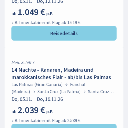
(Teneriffa)
Do, 05.11.
→
Do, 12.11.26
Puerto del Rosario
(Fuerteventura)
→
Las Palmas (Gran Canaria)
1.049 €
ab
p.P.
z.B. Innenkabine
mit Flug ab 1.619 €
Reisedetails
Mein Schiff 7
14 Nächte - Kanaren, Madeira und
marokkanisches Flair - ab/bis Las Palmas
Las Palmas (Gran Canaria)
→
Funchal
(Madeira)
→
Santa Cruz (La Palma)
→
Santa Cruz
(Teneriffa)
Do, 05.11.
→
Do, 19.11.26
Puerto del Rosario
(Fuerteventura)
→
Las Palmas (Gran
2.039 €
ab
p.P.
Canaria)
→
Agadir
→
Arrecife (Lanzarote)
→
Santa
Cruz (Teneriffa)
→
San Sebastián (La Gomera)
→
Las
z.B. Innenkabine
mit Flug ab 2.589 €
Palmas (Gran Canaria)