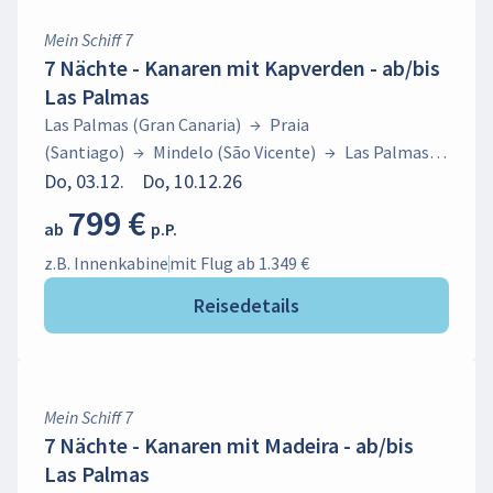
Mein Schiff 7
7 Nächte - Kanaren mit Kapverden - ab/bis
Las Palmas
Las Palmas (Gran Canaria)
→
Praia
(Santiago)
→
Mindelo (São Vicente)
→
Las Palmas
(Gran Canaria)
Do, 03.12.
Do, 10.12.26
799 €
ab
p.P.
z.B. Innenkabine
mit Flug ab 1.349 €
Reisedetails
Mein Schiff 7
7 Nächte - Kanaren mit Madeira - ab/bis
Las Palmas