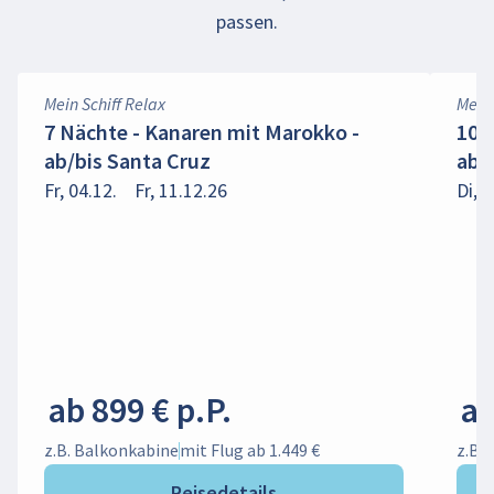
passen.
Mein Schiff Relax
Mein 
7 Nächte - Kanaren mit Marokko -
10 
ab/bis Santa Cruz
ab/
Fr, 04.12.
Fr, 11.12.26
Di, 2
ab 899 € p.P.
ab
z.B. Balkonkabine
mit Flug ab 1.449 €
z.B.
Reisedetails