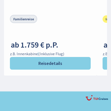
Familienreise
Ink
ab 1.759 € p.P.
ab
z.B. Innenkabine
(Inklusive Flug)
z.B.
Reisedetails