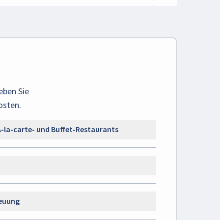
eben Sie
osten.
À-la-carte- und Buffet-Restaurants
reuung