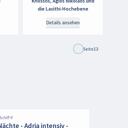
-
Knossos, Agios Nikolaos und
die Lasithi-Hochebene
Details ansehen
Seite
1
3
Schiff 4
Nächte - Adria intensiv -