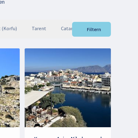
en
 (Korfu)
Tarent
Catania (Sizilien)
Valletta (Ma
Filtern